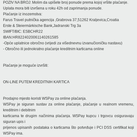
POZIV NA BROJ: Molim da upišete broj ponude prema kojoj vršite plaćanje.
Uplata mora biti izvršena u roku 42h od zaprimanja ponude.
Plaćanje iz inozemstva:
Farus Travel putnička agencija ,Grabrova 37,51262 Kraljevica,Croatia
Erste & Steiermärkische Bank,Jadranski Trg 3a
SWIFT/BIC: ESBCHR22
IBAN:HR8224020061140261585
-Opće uplatnice obročno (vrijedi za višednevnu izvanučioničku nastavu)
- Obročno ili jednokratno plaćanje kreditnim karticama online
Plaćanje je moguće izvršiti:
ON-LINE PUTEM KREDITNIH KARTICA
Prodajno mjesto koristi WSPay za online plaćanja.
WSPay je siguran sustav za online plaćanje, plaćanje u realnom vremenu,
kreditnim i debitnim
karticama te drugim načinima plaćanja. WSPay kupcu i trgovcu osiguravaju
siguran upis i
prijenos upisanih podataka o karticama što potvrđuje i PCI DSS certifikat koji
WSPay ima.