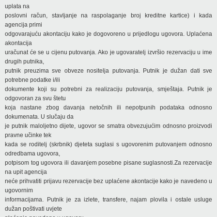
uplata na
poslovni račun, stavljanje na raspolaganje broj kreditne kartice) i kada
agencija primi
odgovarajuću akontaciju kako je dogovoreno u prijedlogu ugovora. Uplaćena
akontacija
uračunat će se u cijenu putovanja. Ako je ugovaratelj izvršio rezervaciju u ime
drugih putnika,
putnik preuzima sve obveze nositelja putovanja. Putnik je dužan dati sve
potrebne podatke i/ili
dokumente koji su potrebni za realizaciju putovanja, smještaja. Putnik je
odgovoran za svu štetu
koja nastane zbog davanja netočnih ili nepotpunih podataka odnosno
dokumenata. U slučaju da
je putnik maloljetno dijete, ugovor se smatra obvezujućim odnosno proizvodi
pravne učinke tek
kada se roditelj (skrbnik) djeteta suglasi s ugovorenim putovanjem odnosno
odredbama ugovora,
potpisom tog ugovora ili davanjem posebne pisane suglasnosti.Za rezervacije
na upit agencija
neće prihvatiti prijavu rezervacije bez uplaćene akontacije kako je navedeno u
ugovornim
informacijama. Putnik je za izlete, transfere, najam plovila i ostale usluge
dužan poštivati uvjete