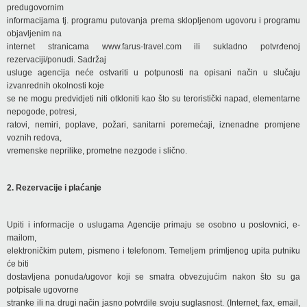
predugovornim
informacijama tj. programu putovanja prema sklopljenom ugovoru i programu
objavljenim na
internet stranicama www.farus-travel.com ili sukladno potvrđenoj
rezervaciji/ponudi. Sadržaj
usluge agencija neće ostvariti u potpunosti na opisani način u slučaju
izvanrednih okolnosti koje
se ne mogu predvidjeti niti otkloniti kao što su teroristički napad, elementarne
nepogode, potresi,
ratovi, nemiri, poplave, požari, sanitarni poremećaji, iznenadne promjene
voznih redova,
vremenske neprilike, prometne nezgode i slično.
2. Rezervacije i plaćanje
Upiti i informacije o uslugama Agencije primaju se osobno u poslovnici, e-
mailom,
elektroničkim putem, pismeno i telefonom. Temeljem primljenog upita putniku
će biti
dostavljena ponuda/ugovor koji se smatra obvezujućim nakon što su ga
potpisale ugovorne
stranke ili na drugi način jasno potvrdile svoju suglasnost. (Internet, fax, email,