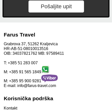
Pošaljite upit
Farus Travel
Grabrova 37, 51262 Kraljevica
HR-AB-51-08010013516
OIB: 34037821762 MB: 97589411
T:
+385 51 283 007
M:
+385 91 565 1849
M:
+385 95 900 9281
E-mail:
info@farus-travel.com
Korisnička podrška
Kontakt