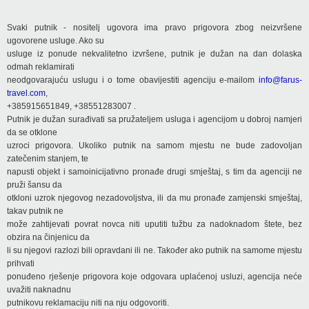
Svaki putnik - nositelj ugovora ima pravo prigovora zbog neizvršene
ugovorene usluge. Ako su
usluge iz ponude nekvalitetno izvršene, putnik je dužan na dan dolaska
odmah reklamirati
neodgovarajuću uslugu i o tome obavijestiti agenciju e-mailom
info@farus-
travel.com
,
+385915651849, +38551283007 .
Putnik je dužan surađivati sa pružateljem usluga i agencijom u dobroj namjeri
da se otklone
uzroci prigovora. Ukoliko putnik na samom mjestu ne bude zadovoljan
zatečenim stanjem, te
napusti objekt i samoinicijativno pronađe drugi smještaj, s tim da agenciji ne
pruži šansu da
otkloni uzrok njegovog nezadovoljstva, ili da mu pronađe zamjenski smještaj,
takav putnik ne
može zahtijevati povrat novca niti uputiti tužbu za nadoknadom štete, bez
obzira na činjenicu da
li su njegovi razlozi bili opravdani ili ne. Također ako putnik na samome mjestu
prihvati
ponuđeno rješenje prigovora koje odgovara uplaćenoj usluzi, agencija neće
uvažiti naknadnu
putnikovu reklamaciju niti na nju odgovoriti.