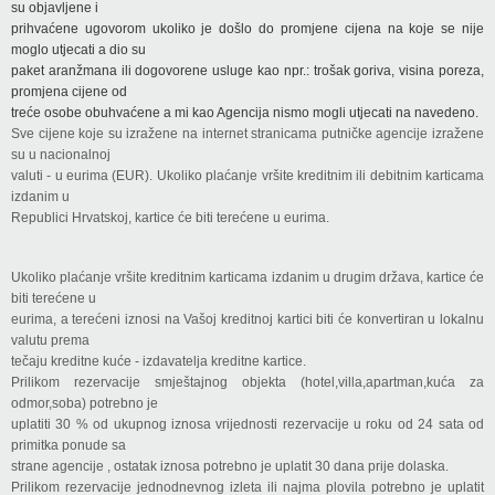
su objavljene i
prihvaćene ugovorom ukoliko je došlo do promjene cijena na koje se nije
moglo utjecati a dio su
paket aranžmana ili dogovorene usluge kao npr.: trošak goriva, visina poreza,
promjena cijene od
treće osobe obuhvaćene a mi kao Agencija nismo mogli utjecati na navedeno.
Sve cijene koje su izražene na internet stranicama putničke agencije izražene
su u nacionalnoj
valuti - u eurima (EUR). Ukoliko plaćanje vršite kreditnim ili debitnim karticama
izdanim u
Republici Hrvatskoj, kartice će biti terećene u eurima.
Ukoliko plaćanje vršite kreditnim karticama izdanim u drugim država, kartice će
biti terećene u
eurima, a terećeni iznosi na Vašoj kreditnoj kartici biti će konvertiran u lokalnu
valutu prema
tečaju kreditne kuće - izdavatelja kreditne kartice.
Prilikom rezervacije smještajnog objekta (hotel,villa,apartman,kuća za
odmor,soba) potrebno je
uplatiti 30 % od ukupnog iznosa vrijednosti rezervacije u roku od 24 sata od
primitka ponude sa
strane agencije , ostatak iznosa potrebno je uplatit 30 dana prije dolaska.
Prilikom rezervacije jednodnevnog izleta ili najma plovila potrebno je uplatit