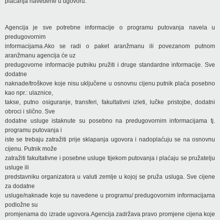
plaćanja navedene u ugovoru.
Agencija je sve potrebne informacije o programu putovanja navela u
predugovornim
informacijama.Ako se radi o paket aranžmanu ili povezanom putnom
aranžmanu agencija će uz
predugovorne informacije putniku pružiti i druge standardne informacije. Sve
dodatne
naknade/troškove koje nisu uključene u osnovnu cijenu putnik plaća posebno
kao npr.: ulaznice,
takse, putno osiguranje, transferi, fakultativni izleti, lučke pristojbe, dodatni
obroci i slično. Sve
dodatne usluge istaknute su posebno na predugovornim informacijama tj.
programu putovanja i
iste se trebaju zatražiti prije sklapanja ugovora i nadoplaćuju se na osnovnu
cijenu. Putnik može
zatražiti fakultativne i posebne usluge tijekom putovanja i plaćaju se pružatelju
usluge ili
predstavniku organizatora u valuti zemlje u kojoj se pruža usluga. Sve cijene
za dodatne
usluge/naknade koje su navedene u programu/ predugovornim informacijama
podložne su
promjenama do izrade ugovora.Agencija zadržava pravo promjene cijena koje