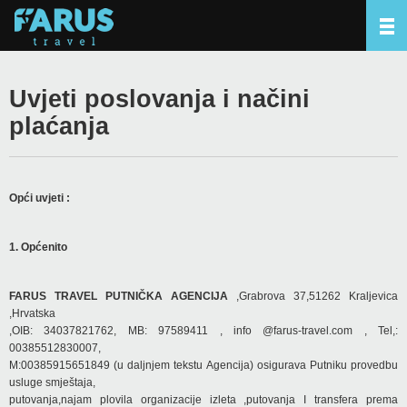
Uvjeti poslovanja i načini
plaćanja
Opći uvjeti :
1. Općenito
FARUS TRAVEL PUTNIČKA AGENCIJA
,Grabrova 37,51262 Kraljevica
,Hrvatska
,OIB: 34037821762, MB: 97589411 , info @farus-travel.com , Tel,:
00385512830007,
M:00385915651849
(u daljnjem tekstu Agencija) osigurava Putniku provedbu
usluge smještaja,
putovanja,najam plovila organizacije izleta ,putovanja I transfera prema