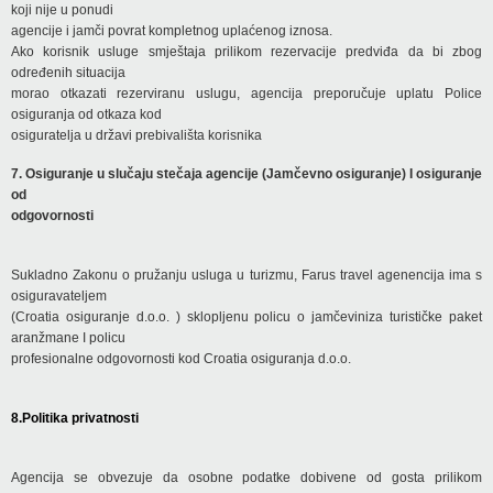
koji nije u ponudi
agencije i jamči povrat kompletnog uplaćenog iznosa.
Ako korisnik usluge smještaja prilikom rezervacije predviđa da bi zbog
određenih situacija
morao otkazati rezerviranu uslugu, agencija preporučuje uplatu Police
osiguranja od otkaza kod
osiguratelja u državi prebivališta korisnika
7. Osiguranje u slučaju stečaja agencije (Jamčevno osiguranje) I osiguranje
od
odgovornosti
Sukladno Zakonu o pružanju usluga u turizmu, Farus travel agenencija ima s
osiguravateljem
(Croatia osiguranje d.o.o. ) sklopljenu policu o jamčeviniza turističke paket
aranžmane I policu
profesionalne odgovornosti kod Croatia osiguranja d.o.o.
8.Politika privatnosti
Agencija se obvezuje da osobne podatke dobivene od gosta prilikom