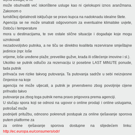
može obuhvatiti već iskorištene usluge kao ni cjelokupni iznos aranžmana.
Zakonom o
turističkoj djelatnosti isključuje se pravo kupca na nadoknadu idealne štete.
Agencija se ne može smatrati odgovornom za eventualne klimatske uvjete,
čistoću i temperature
mora u destinacijama, te sve ostale slične situacije i događaje koje mogu
uzrokovati
nezadovoljstvo putnika, a ne tiču se direktno kvaliteta rezervirane smještajne
jedinice (npr. loše
vrijeme, loše uređene plaže; prevelike gužve, krađa ili oštećenje imovine i sl.).
Ukoliko se putnik odlučio za rezervaciju iz posebne LAST MINUTE ponude,
tada putnik
prihvaća sve rizike takvog putovanja. Ta putovanja sadrže u sebi neizvjesne
činjenice na koje
agencija ne može utjecati, a putnik je prvenstveno zbog povoljnije cijene
prihvatio takvo
putovanje pa zbog toga putnik nema pravo prigovora prema agenciji.
U slučaju spora koji se odnosi na ugovor o online prodaji i online uslugama,
potrošač može
podnijeti pritužbu, odnosno pokrenuti postupak za online rješavanje sporova
putem platforme za
za online rješavanje sporova dostupne na slijedećem linku:
http://ec.europa.eu/consumers/odr/