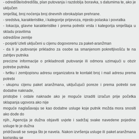
- odredište/odredišta, plan putovanja i razdoblja boravka, s datumima te, ako je
uključen
smještaj, broj noćenja broj dnevnih obroka/plan prehrane.
- sredstva, karakteristike, i kategorije prijevoza, mjesto polaska i povratka
- lokacija, glavne karakteristike i prema potrebi vrsta i kategorija smještaja u
skladu pravilima
odredišne zemlje
- posjeti/ izleti uključeni u cijenu dogovorenu za paket-aranžman
- da li je putovanje prikladno za osobe sa smanjenom pokretljivošću te na
zahtjev putnika
precizne informacije o prikladnosti putovanje ili odmora uzimajući u obzir
potrebe putnika
- tvrtku i zemljopisnu adresu organizatora te kontakt broj i mail adresu prema
potrebi
- ukupnu cijenu paket aranžmana, uključujući poreze i prema potrebi sve
dodatne naknade,
pristojbe i ostale naknade ako je moguće izraditi izračun prije početka
sklapanja ugovora ako nije
moguće naglašavaju se kao dodatne usluge koje putnik možda mora snositi
ako dođe do
njih., Agencija je dužna objaviti uvjete i sadržaj svake navedene pojedine
usluge te je dužna
pridržavati se svega što je navela. Nakon izvršenja usluge ili paket aranžmana
korisniku se