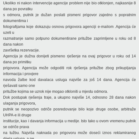
Ukoliko ni nakon intervencije agencije problem nije bio otklonjen, najkasnije 8
dana po povratku
s odmora, putnik je dužan poslati pismeni prigovor zajedno s popratnim
dokumentima i
fotografijama koje dokazuju osnovu prigovora agenciji e-mailom .Agencija će
uzeti u
razmatranje samo potpuno dokumentirane pritužbe zaprimljene u roku od 8
dana nakon
završetka rezervacije.
Agencija je dužna donijeti pismeno rješenje na ovaj prigovor u roku od 14
dana po primitku
prigovora. Agencija može odgoditi rok rješenja pritužbe zbog prikupljanja
informacija i provjere
navoda žalbe kod davalaca usluga najviše za još 14 dana. Agencija će
rješavati samo one
pritužbe kojima se uzrok nije mogao otkloniti u mjestu odmora.
Dok postupak rješenja traje, a ukupno najviše 14, odnosno 28 dana nakon
ulaganja prigovora,
putnik se neopozivo odriče posredovanje bilo koje druge osobe, arbitraže
UHPA-e ili druge
institucije, kao i davanja informacija u medije. Isto tako u ovom vremenu putnik
se odriče prava
na tužbu. Najviša naknada po prigovoru može doseći iznos reklamiranog
dijela usluga, a ne