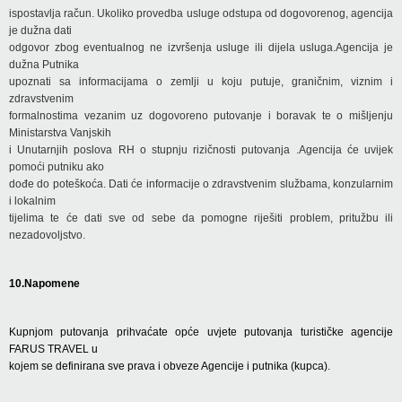
ispostavlja račun. Ukoliko provedba usluge odstupa od dogovorenog, agencija
je dužna dati
odgovor zbog eventualnog ne izvršenja usluge ili dijela usluga.Agencija je
dužna Putnika
upoznati sa informacijama o zemlji u koju putuje, graničnim, viznim i
zdravstvenim
formalnostima vezanim uz dogovoreno putovanje i boravak te o mišljenju
Ministarstva Vanjskih
i Unutarnjih poslova RH o stupnju rizičnosti putovanja .Agencija će uvijek
pomoći putniku ako
dođe do poteškoća. Dati će informacije o zdravstvenim službama, konzularnim
i lokalnim
tijelima te će dati sve od sebe da pomogne riješiti problem, pritužbu ili
nezadovoljstvo.
10.Napomene
Kupnjom putovanja prihvaćate opće uvjete putovanja turističke agencije
FARUS TRAVEL u
kojem se definirana sve prava i obveze Agencije i putnika (kupca).