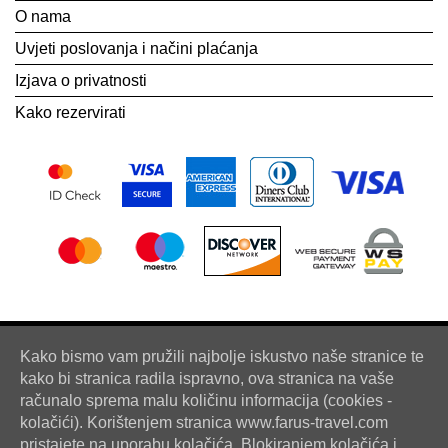
O nama
Uvjeti poslovanja i načini plaćanja
Izjava o privatnosti
Kako rezervirati
Kako bismo vam pružili najbolje iskustvo naše stranice te
kako bi stranica radila ispravno, ova stranica na vaše
računalo sprema malu količinu informacija (cookies -
kolačići). Korištenjem stranica www.farus-travel.com
pristajete na uporabu kolačića. Blokiranjem kolačića i