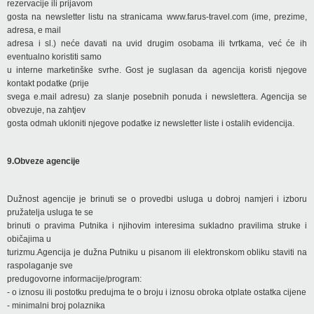
rezervacije ili prijavom
gosta na newsletter listu na stranicama www.farus-travel.com (ime, prezime,
adresa, e mail
adresa i sl.) neće davati na uvid drugim osobama ili tvrtkama, već će ih
eventualno koristiti samo
u interne marketinške svrhe. Gost je suglasan da agencija koristi njegove
kontakt podatke (prije
svega e.mail adresu) za slanje posebnih ponuda i newslettera. Agencija se
obvezuje, na zahtjev
gosta odmah ukloniti njegove podatke iz newsletter liste i ostalih evidencija.
9.Obveze agencije
Dužnost agencije je brinuti se o provedbi usluga u dobroj namjeri i izboru
pružatelja usluga te se
brinuti o pravima Putnika i njihovim interesima sukladno pravilima struke i
običajima u
turizmu.Agencija je dužna Putniku u pisanom ili elektronskom obliku staviti na
raspolaganje sve
predugovorne informacije/program:
- o iznosu ili postotku predujma te o broju i iznosu obroka otplate ostatka cijene
- minimalni broj polaznika