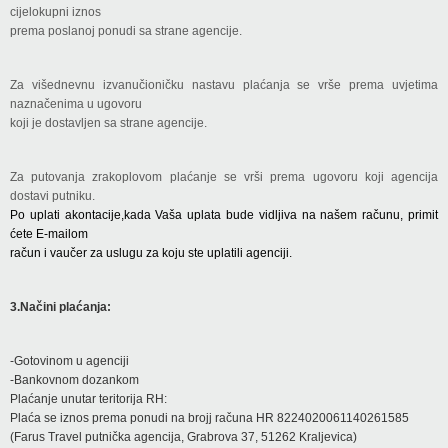
cijelokupni iznos
prema poslanoj ponudi sa strane agencije.
Za višednevnu izvanučioničku nastavu plaćanja se vrše prema uvjetima
naznačenima u ugovoru
koji je dostavljen sa strane agencije.
Za putovanja zrakoplovom plaćanje se vrši prema ugovoru koji agencija
dostavi putniku.
Po uplati akontacije,kada Vaša uplata bude vidljiva na našem računu, primit
ćete E-mailom
račun i vaučer za uslugu za koju ste uplatili agenciji.
3.Načini plaćanja:
-Gotovinom u agenciji
-Bankovnom dozankom
Plaćanje unutar teritorija RH:
Plaća se iznos prema ponudi na brojj računa HR 8224020061140261585
(Farus Travel putnička agencija, Grabrova 37, 51262 Kraljevica)