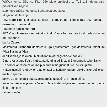
WSPay koristi SSL certifikat 256 bitne enkripcije te TLS 1.2 kriptografski
protokol kao najviše
stupnjeve zaštite kod upisa i prijenosa podataka.
Mogućnost plaćanja :
PBZ Card Premium Visa kartice® - jednokratno ili do 6 rata bez kamata i
naknada (izdanim od
Privredne banke Zagreb)
PBZ Visa i Maestro - jednokratno ili do 6 rata bez kamata i naknada (izdanim
od Privredne
banke Zagreb)
Mastercard standard,Mastercard gold,Mastercard go!,Mastercard plantium
,Visa Business,Visa
debit kartica,Visa Avenu Mall (izdanim od Zagrebačke banke)
Diners karticama I Visa karticama (izadim od Erste & Steriermarkische Bank
)
Uz pomoć obrasca za online plaćanje u mogućnosti ste izvršiti uplatu.
Nakon uspješno obavljene autorizacije, korisnik putem elektronske pošte (e-
maila) zaprima
potvrdu o tome da li autorizacija prošla uspješno ili neuspješno.
Po uplati akontacije-kada Vaša uplata bude vidljiva na našem računu, primit
ćete E-mailom
račun i vaučer