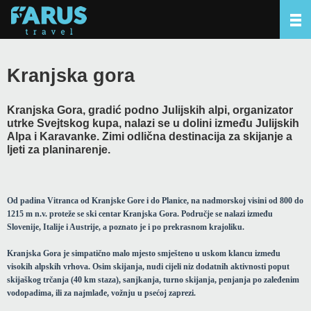
Kranjska gora
Kranjska Gora, gradić podno Julijskih alpi, organizator
utrke Svejtskog kupa, nalazi se u dolini između Julijskih
Alpa i Karavanke. Zimi odlična destinacija za skijanje a
ljeti za planinarenje.
Od padina Vitranca od Kranjske Gore i do Planice, na nadmorskoj visini od 800 do
1215 m n.v. proteže se ski centar Kranjska Gora. Područje se nalazi između
Slovenije, Italije i Austrije, a poznato je i po prekrasnom krajoliku.
Kranjska Gora je simpatično malo mjesto smješteno u uskom klancu između
visokih alpskih vrhova. Osim skijanja, nudi cijeli niz dodatnih aktivnosti poput
skijaškog trčanja (40 km staza), sanjkanja, turno skijanja, penjanja po zaleđenim
vodopadima, ili za najmlađe, vožnju u psećoj zaprezi.