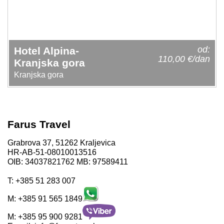
od:
Hotel Alpina-
110,00 €/dan
Kranjska gora
Kranjska gora
Farus Travel
Grabrova 37, 51262 Kraljevica
HR-AB-51-08010013516
OIB: 34037821762 MB: 97589411
T:
+385 51 283 007
M:
+385 91 565 1849
M:
+385 95 900 9281